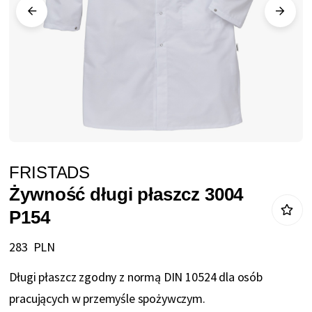
Przejdź
FRISTADS
na
Żywność długi płaszcz 3004
początek
P154
galerii
283 PLN
Długi płaszcz zgodny z normą DIN 10524 dla osób
pracujących w przemyśle spożywczym.