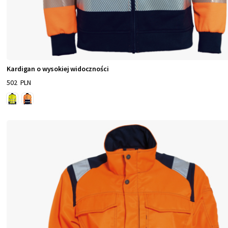
,
p
r
z
e
Kardigan o wysokiej widoczności
z
502 PLN
k
o
s
z
u
l
e
o
r
a
z