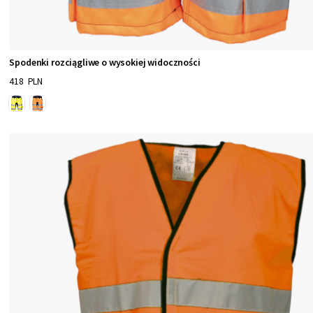
e
g
o
Spodenki rozciągliwe o wysokiej widoczności
u
418 PLN
b
i
o
r
u
,
k
t
ó
r
y
z
a