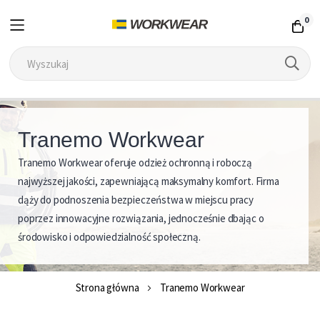
0
Przejdź
do
Tranemo Workwear
treści
Tranemo Workwear oferuje odzież ochronną i roboczą
T
najwyższej jakości, zapewniającą maksymalny komfort. Firma
r
dąży do podnoszenia bezpieczeństwa w miejscu pracy
a
poprzez innowacyjne rozwiązania, jednocześnie dbając o
n
środowisko i odpowiedzialność społeczną.
e
m
o
Strona główna
Tranemo Workwear
W
o