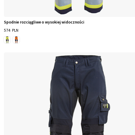
h
b
r
Spodnie rozciągliwe o wysokiej widoczności
a
574 PLN
n
ż
.
N
a
s
z
a
o
f
e
r
t