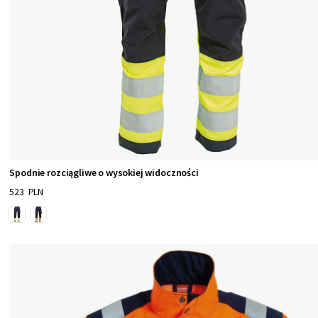
a
o
b
e
j
m
u
j
e
Spodnie rozciągliwe o wysokiej widoczności
s
523 PLN
z
e
r
o
k
i
a