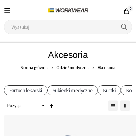
0
Przejdź
Akcesoria
do
treści
Strona główna
Odzież medyczna
Akcesoria
Fartuch lekarski
Sukienki medyczne
Kurtki
Kosz
Ustaw
kierunek
malejący