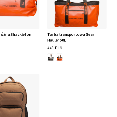
różna Shackleton
Torba transportowa Gear
Hauler 50L
443 PLN