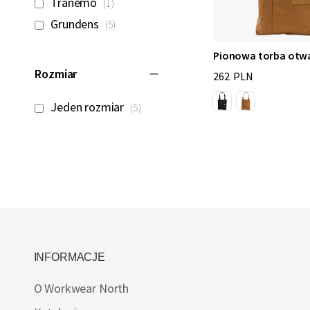
Tranemo
1
produkty
Grundens
5
Pionowa torba otw
Rozmiar
262 PLN
produkty
Jeden rozmiar
5
INFORMACJE
O Workwear North