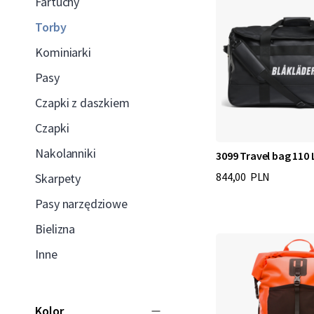
Fartuchy
Torby
Kominiarki
Pasy
Czapki z daszkiem
Czapki
Nakolanniki
3099 Travel bag 110 
844,00 PLN
Skarpety
Pasy narzędziowe
Bielizna
Inne
Kolor