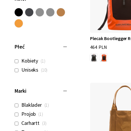
Plecak Bootlegger R
Płeć
464 PLN
produkt
Kobiety
1
produkty
Uniseks
10
Marki
produkt
Blaklader
1
produkt
Projob
1
produkty
Carhartt
3
produkt