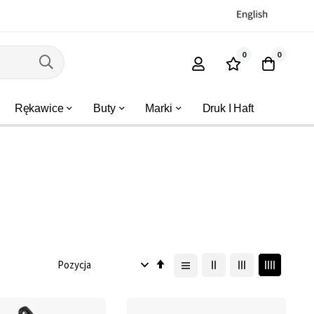
0
0
Rękawice
Buty
Marki
Druk I Haft
Ustaw
kierunek
malejący