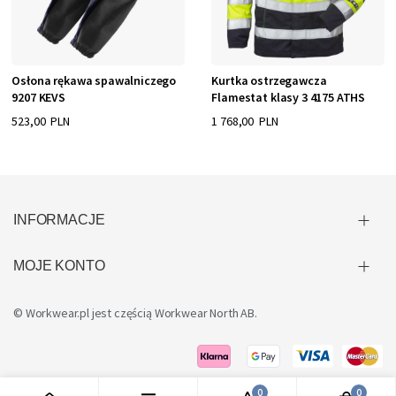
Osłona rękawa spawalniczego
Kurtka ostrzegawcza
9207 KEVS
Flamestat klasy 3 4175 ATHS
523,00 PLN
1 768,00 PLN
INFORMACJE
MOJE KONTO
© Workwear.pl jest częścią
Workwear North AB
.
0
0