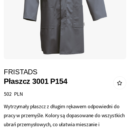
Przejdź
FRISTADS
na
Płaszcz 3001 P154
początek
galerii
502 PLN
Wytrzymały płaszcz z długim rękawem odpowiedni do
pracy w przemyśle. Kolory są dopasowane do wszystkich
ubrań przemysłowych, co ułatwia mieszanie i