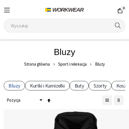
0
Przejdź
Bluzy
do
treści
Strona główna
Sport i rekreacja
Bluzy
Bluzy
Kurtki i Kamizelki
Buty
Szorty
Koszul
Ustaw
kierunek
malejący