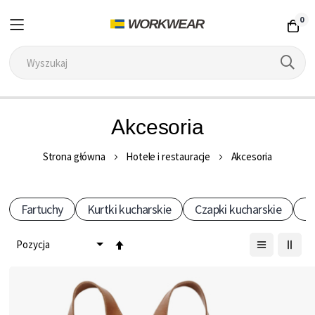
0
Przejdź
Akcesoria
do
treści
Strona główna
Hotele i restauracje
Akcesoria
Fartuchy
Kurtki kucharskie
Czapki kucharskie
R
Ustaw
kierunek
malejący