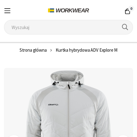
0
Przejdź
Strona główna
Kurtka hybrydowa ADV Explore M
do
treści
Przejdź
na
koniec
galerii