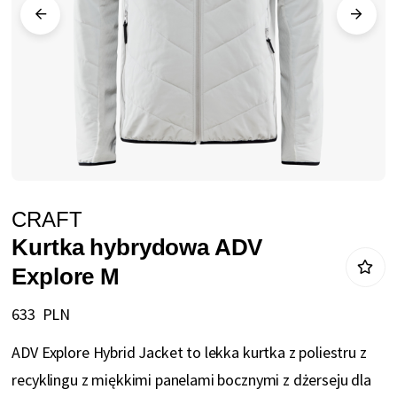
Przejdź
CRAFT
na
Kurtka hybrydowa ADV
początek
Explore M
galerii
633 PLN
ADV Explore Hybrid Jacket to lekka kurtka z poliestru z
recyklingu z miękkimi panelami bocznymi z dżerseju dla