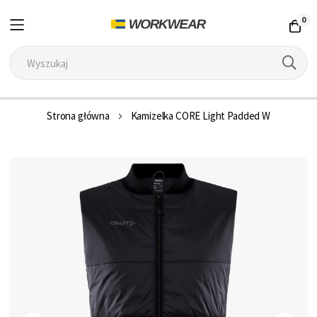
0
Przejdź
Strona główna
Kamizelka CORE Light Padded W
do
treści
Przejdź
na
koniec
galerii