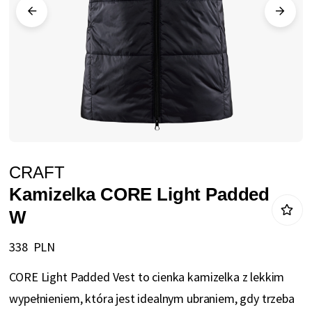
Przejdź
CRAFT
na
Kamizelka CORE Light Padded
początek
W
galerii
338 PLN
CORE Light Padded Vest to cienka kamizelka z lekkim
wypełnieniem, która jest idealnym ubraniem, gdy trzeba