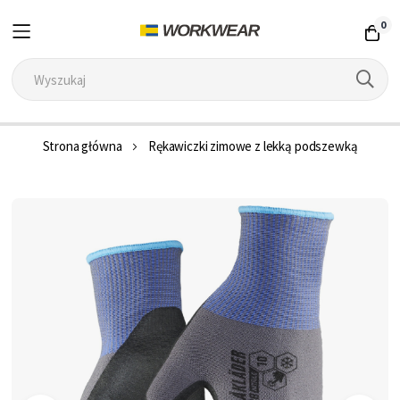
0
Przejdź
Strona główna
Rękawiczki zimowe z lekką podszewką
do
treści
Przejdź
na
koniec
galerii