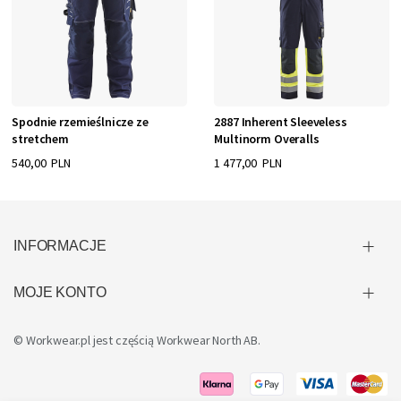
Spodnie rzemieślnicze ze
2887 Inherent Sleeveless
stretchem
Multinorm Overalls
540,00 PLN
1 477,00 PLN
INFORMACJE
MOJE KONTO
© Workwear.pl jest częścią
Workwear North AB
.