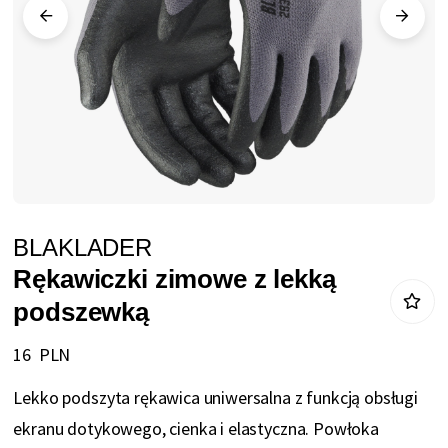
Przejdź
BLAKLADER
na
Rękawiczki zimowe z lekką
początek
podszewką
galerii
16 PLN
Lekko podszyta rękawica uniwersalna z funkcją obsługi
ekranu dotykowego, cienka i elastyczna. Powłoka