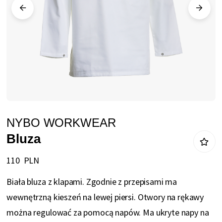
Przejdź
NYBO WORKWEAR
na
Bluza
początek
galerii
110 PLN
Biała bluza z klapami. Zgodnie z przepisami ma
wewnętrzną kieszeń na lewej piersi. Otwory na rękawy
można regulować za pomocą napów. Ma ukryte napy na