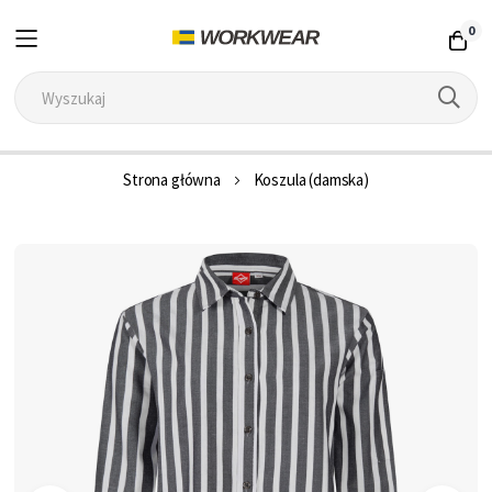
0
Przejdź
Strona główna
Koszula (damska)
do
treści
Przejdź
na
koniec
galerii