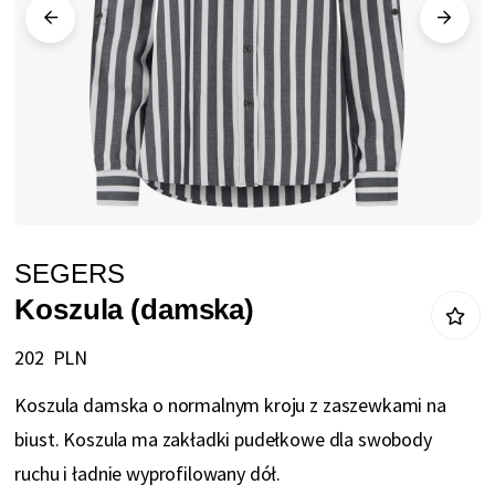
Przejdź
SEGERS
na
Koszula (damska)
początek
galerii
202 PLN
Koszula damska o normalnym kroju z zaszewkami na
biust. Koszula ma zakładki pudełkowe dla swobody
ruchu i ładnie wyprofilowany dół.