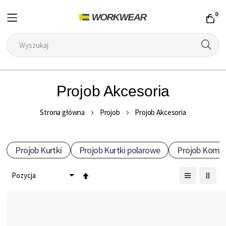
0
Przejdź
Projob Akcesoria
do
treści
Strona główna
Projob
Projob Akcesoria
Projob Kurtki
Projob Kurtki polarowe
Projob Komb
Ustaw
kierunek
malejący