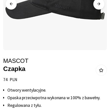
Przejdź
MASCOT
na
Czapka
początek
galerii
74 PLN
Otwory wentylacyjne.
Opaska przeciwpotna wykonana w 100% z bawełny.
Regulowana z tyłu.