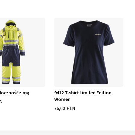
doczność zimą
9412 T-shirt Limited Edition
Z
Women
LN
4
76,00 PLN