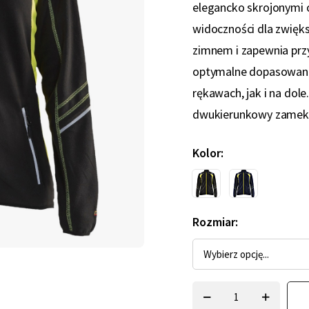
elegancko skrojonymi 
widoczności dla zwięk
zimnem i zapewnia przy
optymalne dopasowanie
rękawach, jak i na dole
dwukierunkowy zamek 
Kolor
Rozmiar