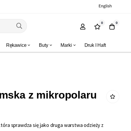
0
0
Rękawice
Buty
Marki
Druk I Haft
mska z mikropolaru
która sprawdza się jako druga warstwa odzieży z