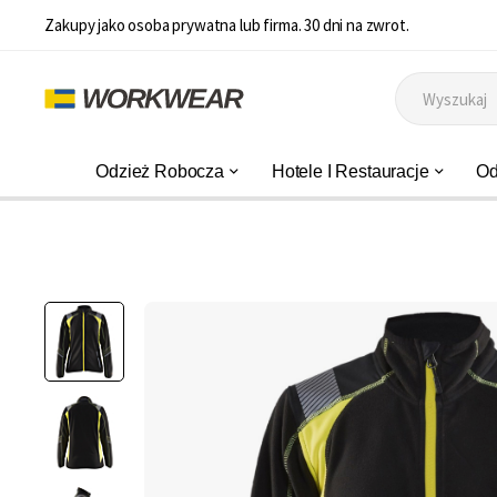
Zakupy jako osoba prywatna lub firma. 30 dni na zwrot.
Odzież Robocza
Hotele I Restauracje
Od
Przejdź
na
koniec
galerii