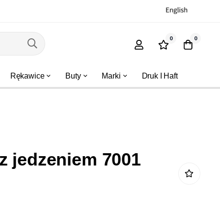
0
0
Rękawice
Buty
Marki
Druk I Haft
z jedzeniem 7001