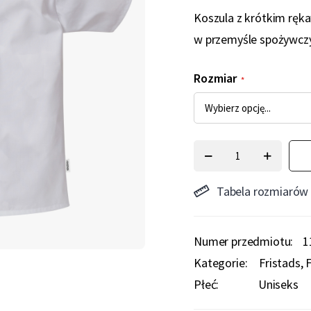
Koszula z krótkim ręk
w przemyśle spożywcz
Rozmiar
Tabela rozmiarów
Numer przedmiotu
1
Kategorie:
Fristads
F
Płeć:
Uniseks