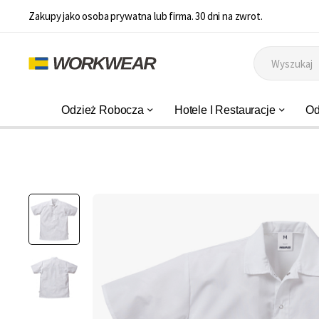
Zakupy jako osoba prywatna lub firma. 30 dni na zwrot.
Odzież Robocza
Hotele I Restauracje
Od
Przejdź
na
koniec
galerii