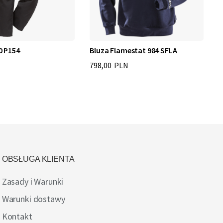
0 P154
Bluza Flamestat 984 SFLA
K
798,00 PLN
6
OBSŁUGA KLIENTA
Zasady i Warunki
Warunki dostawy
Kontakt