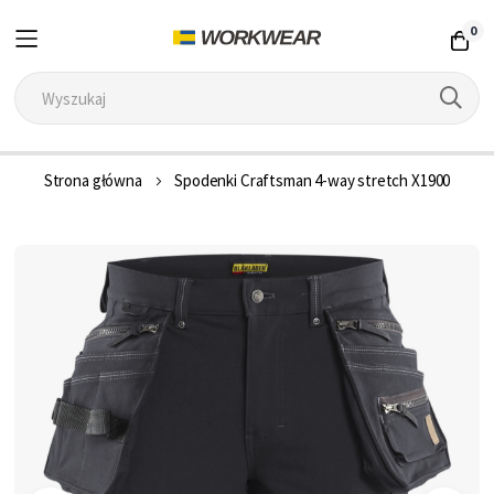
0
Przejdź
Strona główna
Spodenki Craftsman 4-way stretch X1900
do
treści
Przejdź
na
koniec
galerii