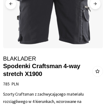
Przejdź
BLAKLADER
na
Spodenki Craftsman 4-way
początek
stretch X1900
galerii
785 PLN
Szorty Craftsman z zachwycającego materiału
rozciągliwego w 4 kierunkach, wzorowane na