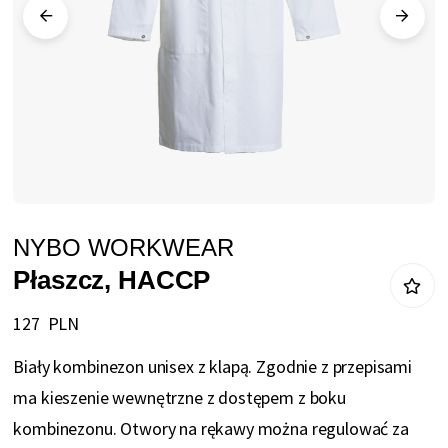
Przejdź
NYBO WORKWEAR
na
Płaszcz, HACCP
początek
galerii
127 PLN
Biały kombinezon unisex z klapą. Zgodnie z przepisami
ma kieszenie wewnętrzne z dostępem z boku
kombinezonu. Otwory na rękawy można regulować za