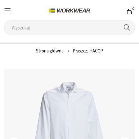
0
Przejdź
Strona główna
Płaszcz, HACCP
do
treści
Przejdź
na
koniec
galerii