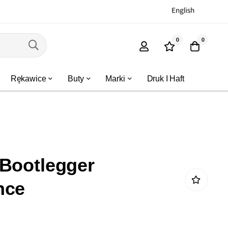
0
0
Rękawice
Buty
Marki
Druk I Haft
Bootlegger
nce