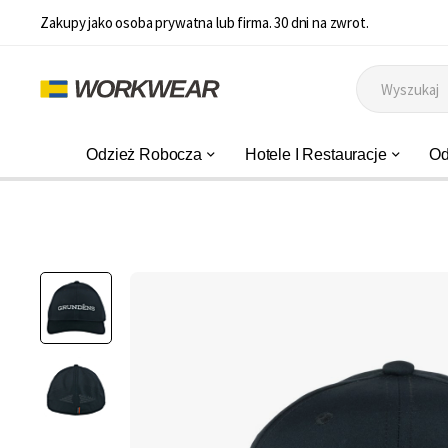
Zakupy jako osoba prywatna lub firma. 30 dni na zwrot.
Odzież Robocza
Hotele I Restauracje
Od
Przejdź
na
koniec
galerii