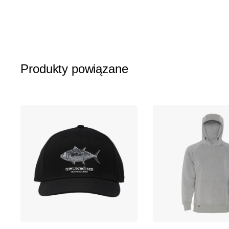
galerii
Produkty powiązane